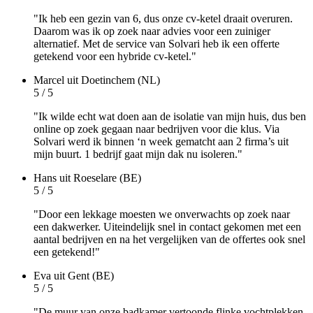
"Ik heb een gezin van 6, dus onze cv-ketel draait overuren.
Daarom was ik op zoek naar advies voor een zuiniger
alternatief. Met de service van Solvari heb ik een offerte
getekend voor een hybride cv-ketel."
Marcel
uit Doetinchem (NL)
5 / 5
"Ik wilde echt wat doen aan de isolatie van mijn huis, dus ben
online op zoek gegaan naar bedrijven voor die klus. Via
Solvari werd ik binnen ‘n week gematcht aan 2 firma’s uit
mijn buurt. 1 bedrijf gaat mijn dak nu isoleren."
Hans
uit Roeselare (BE)
5 / 5
"Door een lekkage moesten we onverwachts op zoek naar
een dakwerker. Uiteindelijk snel in contact gekomen met een
aantal bedrijven en na het vergelijken van de offertes ook snel
een getekend!"
Eva
uit Gent (BE)
5 / 5
"De muur van onze badkamer vertoonde flinke vochtplekken.